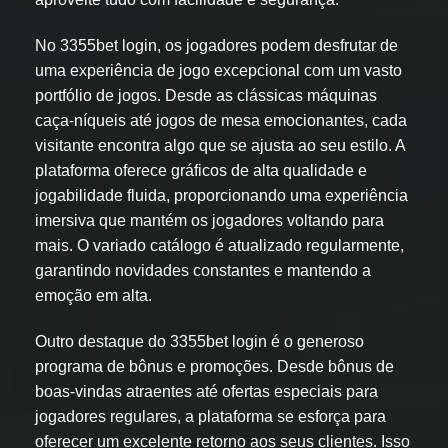
No 3355bet login, os jogadores podem desfrutar de
uma experiência de jogo excepcional com um vasto
portfólio de jogos. Desde as clássicas máquinas
caça-níqueis até jogos de mesa emocionantes, cada
visitante encontra algo que se ajusta ao seu estilo. A
plataforma oferece gráficos de alta qualidade e
jogabilidade fluida, proporcionando uma experiência
imersiva que mantém os jogadores voltando para
mais. O variado catálogo é atualizado regularmente,
garantindo novidades constantes e mantendo a
emoção em alta.
Outro destaque do 3355bet login é o generoso
programa de bônus e promoções. Desde bônus de
boas-vindas atraentes até ofertas especiais para
jogadores regulares, a plataforma se esforça para
oferecer um excelente retorno aos seus clientes. Isso