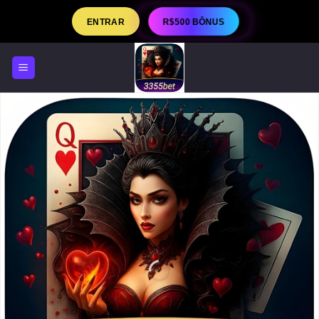
Skip
R$500 BÔNUS
ENTRAR
to
content