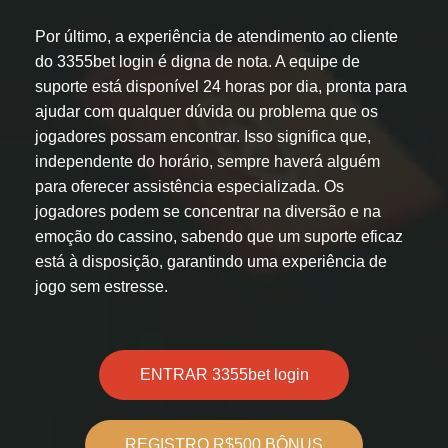
Por último, a experiência de atendimento ao cliente
do 3355bet login é digna de nota. A equipe de
suporte está disponível 24 horas por dia, pronta para
ajudar com qualquer dúvida ou problema que os
jogadores possam encontrar. Isso significa que,
independente do horário, sempre haverá alguém
para oferecer assistência especializada. Os
jogadores podem se concentrar na diversão e na
emoção do cassino, sabendo que um suporte eficaz
está à disposição, garantindo uma experiência de
jogo sem estresse.
ENTRAR 3355bet login
REGISTRO R$500 BÔNUS