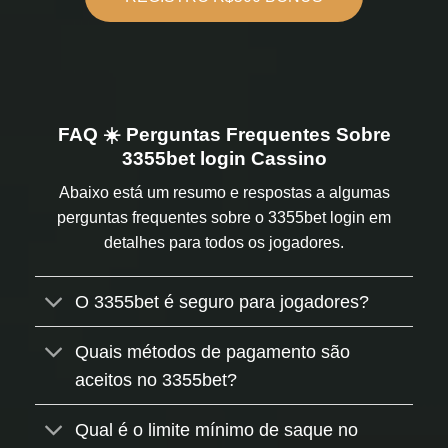
FAQ ☀️ Perguntas Frequentes Sobre
3355bet login Cassino
Abaixo está um resumo e respostas a algumas
perguntas frequentes sobre o 3355bet login em
detalhes para todos os jogadores.
O 3355bet é seguro para jogadores?
Quais métodos de pagamento são
aceitos no 3355bet?
Qual é o limite mínimo de saque no